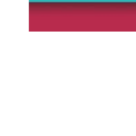
Am 10.04.23 ist es wieder soweit… wie jedes Jahr kämpf
auf viele Zuschauer. Seid dabei und verbringt diesen au
Smrcek, sagte […]
Die protectors-gru