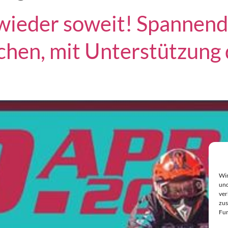
 wieder soweit! Spanne
hen, mit Unterstützung 
Wir
und
ver
zus
Fun