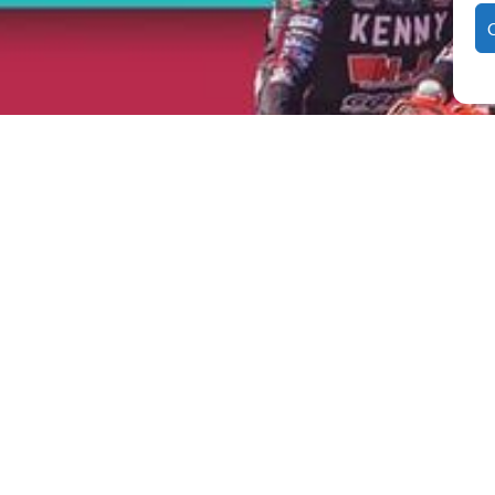
en auch diesmal die Fahrer um einen Platz auf dem Siegertreppchen. Wir
fregenden Tag mit uns auf der Motocrossstrecke in Hänchen „Am Weinberg
ppe unterstützt auch de