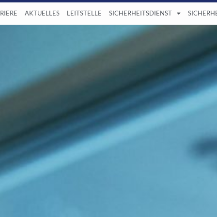
RIERE
AKTUELLES
LEITSTELLE
SICHERHEITSDIENST
SICHERH