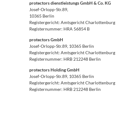
protectors dienstleistungs GmbH & Co. KG
Josef-Orlopp-Str.89,
10365 Berlin
Registergericht: Amtsgericht Charlottenburg
Registernummer: HRA 56854 B
protectors GmbH
Josef-Orlopp-Str.89, 10365 Berlin
Registergericht: Amtsgericht Charlottenburg
Registernummer: HRB 212248 Berlin
protectors Holding GmbH
Josef-Orlopp-Str.89, 10365 Berlin
Registergericht: Amtsgericht Charlottenburg
Registernummer: HRB 212248 Berlin
Geschäftsführung:
Geschäftsführender Gesellschafter: Frank Smrcek / Proku
Konzeption, Gestaltung und technische Realisierung
RITTER VON GRAL
Friedrich-Ebert-Straße 36